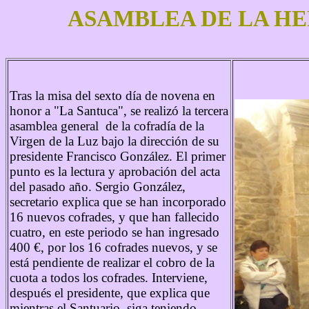
ASAMBLEA DE LA HER
Tras la misa del sexto día de novena en
honor a "La Santuca", se realizó la tercera
asamblea general de la cofradía de la
Virgen de la Luz bajo la dirección de su
presidente Francisco González. El primer
punto es la lectura y aprobación del acta
del pasado año. Sergio González,
secretario explica que se han incorporado
16 nuevos cofrades, y que han fallecido
cuatro, en este periodo se han ingresado
400 €, por los 16 cofrades nuevos, y se
está pendiente de realizar el cobro de la
cuota a todos los cofrades. Interviene,
después el presidente, que explica que
mientras el Santuario, siga teniendo